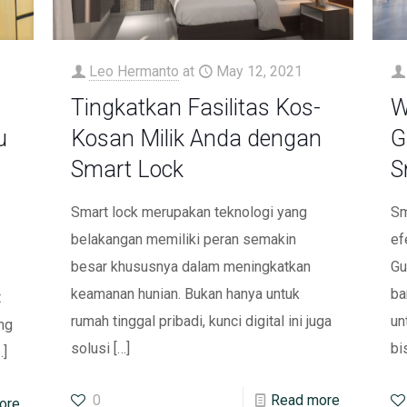
Leo Hermanto
at
May 12, 2021
Tingkatkan Fasilitas Kos-
W
u
Kosan Milik Anda dengan
G
Smart Lock
S
Smart lock merupakan teknologi yang
Sm
belakangan memiliki peran semakin
ef
besar khususnya dalam meningkatkan
Gu
keamanan hunian. Bukan hanya untuk
ba
t
rumah tinggal pribadi, kunci digital ini juga
un
ng
solusi
[…]
bi
…]
0
Read more
ore