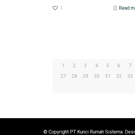
1
Read m
1
2
3
4
5
6
7
27
28
29
30
31
32
33
© Copyright PT Kunci Rumah Sistema. Des