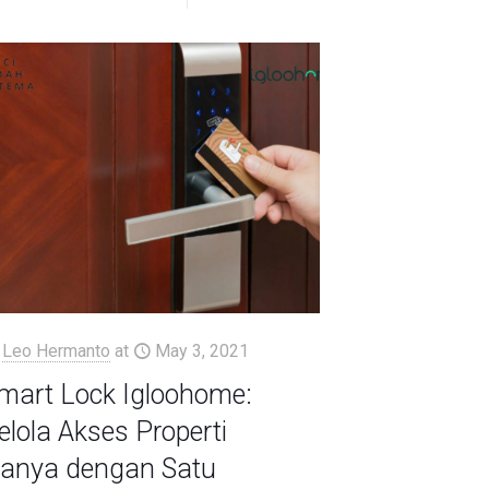
Leo Hermanto
at
May 3, 2021
mart Lock Igloohome:
elola Akses Properti
anya dengan Satu