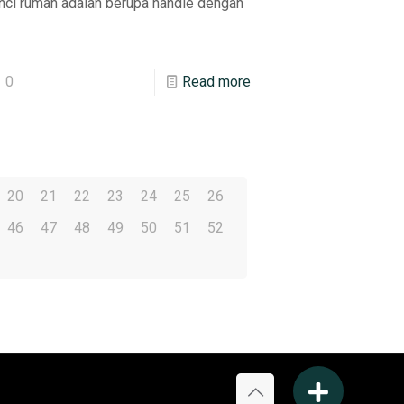
nci rumah adalah berupa handle dengan
]
0
Read more
20
21
22
23
24
25
26
46
47
48
49
50
51
52