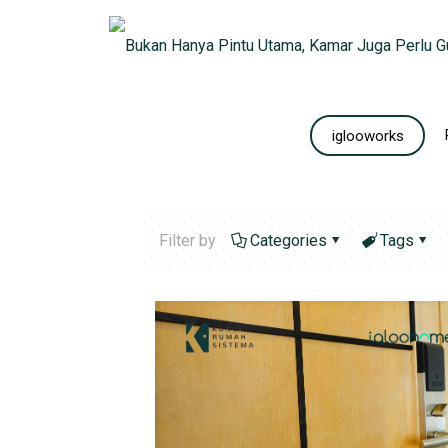
iglooworks
Filter by
Categories
Tags