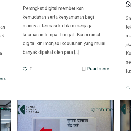
S
Perangkat digital memberikan
kemudahan serta kenyamanan bagi
Sm
manusia, termasuk dalam menjaga
gan
te
keamanan tempat tinggal. Kunci rumah
ock
me
digital kini menjadi kebutuhan yang mulai
ji
banyak dipakai oleh para
[…]
a
Ke
se
0
Read more
fa
ore