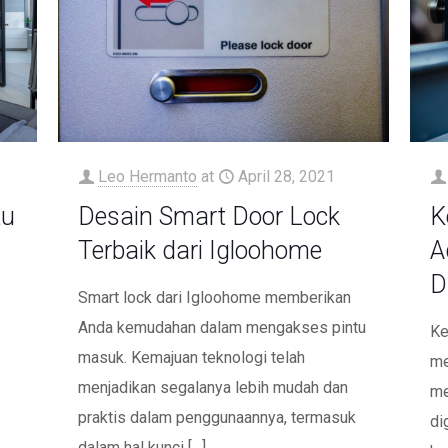
Leo Hermanto
at
April 28, 2021
tu
Desain Smart Door Lock
K
Terbaik dari Igloohome
A
D
Smart lock dari Igloohome memberikan
Anda kemudahan dalam mengakses pintu
Ke
masuk. Kemajuan teknologi telah
me
menjadikan segalanya lebih mudah dan
me
praktis dalam penggunaannya, termasuk
di
dalam hal kunci
[…]