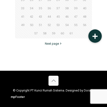
33
34
35
36
37
38
39
40
41
42
43
44
45
46
47
48
49
50
51
52
53
54
55
56
57
58
59
60
61
Next page
© Copyright PT Kunci Rumah Sistema. Designed by Dorado
mpFooter