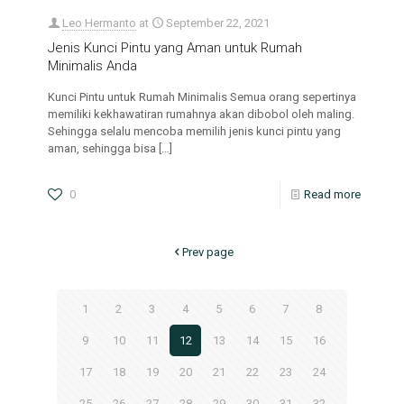
Leo Hermanto
at
September 22, 2021
Jenis Kunci Pintu yang Aman untuk Rumah
Minimalis Anda
Kunci Pintu untuk Rumah Minimalis Semua orang sepertinya
memiliki kekhawatiran rumahnya akan dibobol oleh maling.
Sehingga selalu mencoba memilih jenis kunci pintu yang
aman, sehingga bisa
[…]
0
Read more
Prev page
1
2
3
4
5
6
7
8
9
10
11
12
13
14
15
16
17
18
19
20
21
22
23
24
25
26
27
28
29
30
31
32