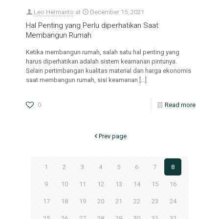
Leo Hermanto
at
December 15, 2021
Hal Penting yang Perlu diperhatikan Saat
Membangun Rumah
Ketika membangun rumah, salah satu hal penting yang
harus diperhatikan adalah sistem keamanan pintunya.
Selain pertimbangan kualitas material dan harga ekonomis
saat membangun rumah, sisi keamanan
[…]
0
Read more
Prev page
1
2
3
4
5
6
7
8
9
10
11
12
13
14
15
16
17
18
19
20
21
22
23
24
25
26
27
28
29
30
31
32