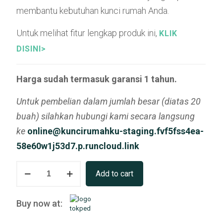
membantu kebutuhan kunci rumah Anda.
Untuk melihat fitur lengkap produk ini,
KLIK
DISINI>
Harga sudah termasuk garansi 1 tahun.
Untuk pembelian dalam jumlah besar (diatas 20
buah) silahkan hubungi kami secara langsung
ke
online@kuncirumahku-staging.fvf5fss4ea-
58e60w1j53d7.p.runcloud.link
Smart
Add to cart
Mortise
Lock
quantity
Buy now at: