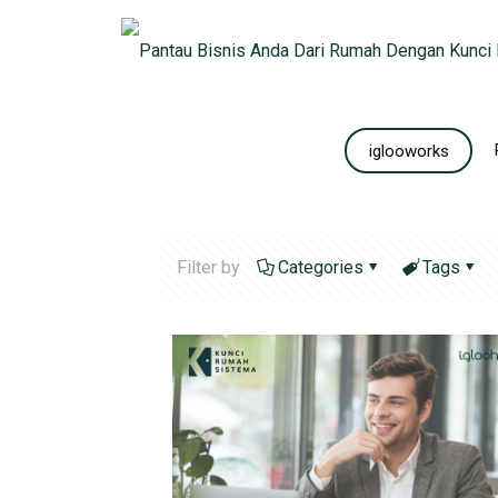
iglooworks
Filter by
Categories
Tags