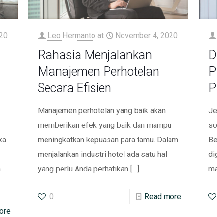
20
Leo Hermanto
at
November 4, 2020
Rahasia Menjalankan
D
Manajemen Perhotelan
P
Secara Efisien
P
Manajemen perhotelan yang baik akan
Je
memberikan efek yang baik dan mampu
so
ka
meningkatkan kepuasan para tamu. Dalam
Be
menjalankan industri hotel ada satu hal
di
n
yang perlu Anda perhatikan
[…]
ma
0
Read more
ore