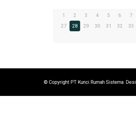
1
2
3
4
5
6
7
27
28
29
30
31
32
33
© Copyright PT Kunci Rumah Sistema. Des
mpFooter