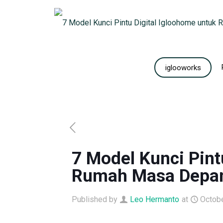
iglooworks
7 Model Kunci Pint
Rumah Masa Depa
Published by
Leo Hermanto
at
Octobe