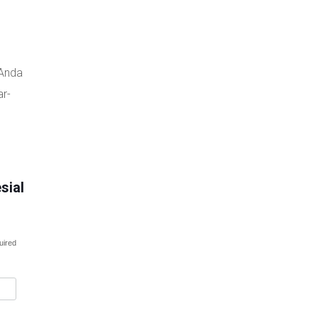
 Anda
ar-
sial
uired