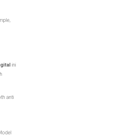
mple,
igital
ini
ah
th anti
 Model