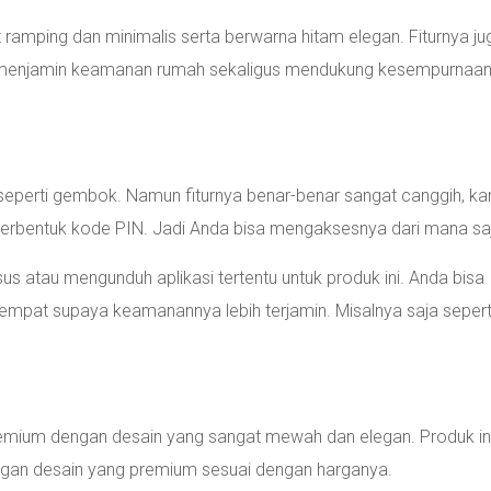
hat ramping dan minimalis serta berwarna hitam elegan. Fiturnya ju
 menjamin keamanan rumah sekaligus mendukung kesempurnaa
at seperti gembok. Namun fiturnya benar-benar sangat canggih, k
erbentuk kode PIN. Jadi Anda bisa mengaksesnya dari mana sa
s atau mengunduh aplikasi tertentu untuk produk ini. Anda bisa
pat supaya keamanannya lebih terjamin. Misalnya saja sepert
mium dengan desain yang sangat mewah dan elegan. Produk in
engan desain yang premium sesuai dengan harganya.