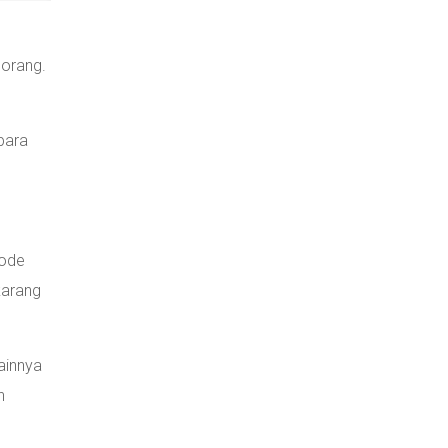
 orang.
para
tode
karang
ainnya
n