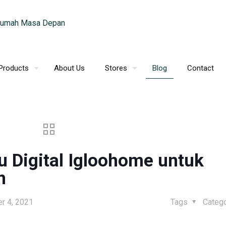
Products
About Us
Stores
Blog
Contact
u Digital Igloohome untuk
n
r 4, 2021
Tags
Categ