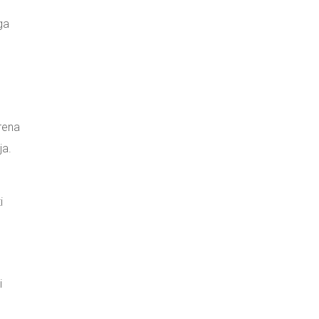
ga
n
arena
ja.
i
i