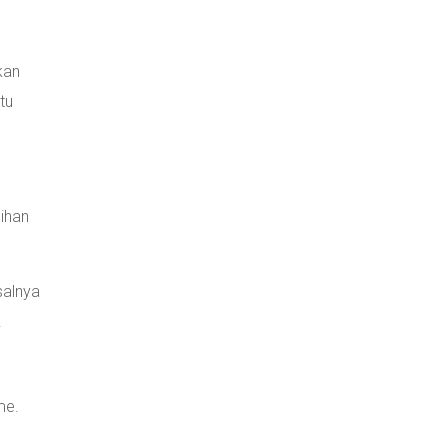
kan
tu
ihan
salnya
.
me.