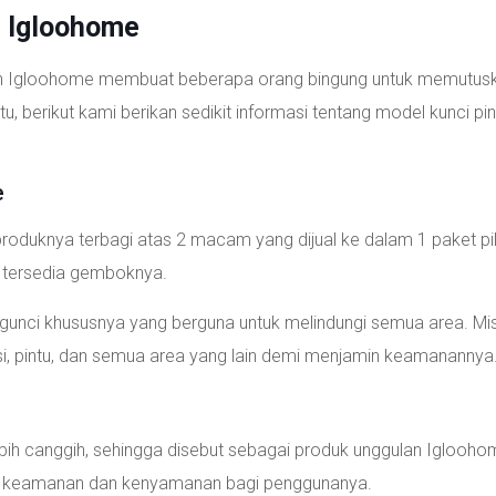
l Igloohome
oleh Igloohome membuat beberapa orang bingung untuk memutus
tu, berikut kami berikan sedikit informasi tentang model kunci pin
e
roduknya terbagi atas 2 macam yang dijual ke dalam 1 paket pil
ga tersedia gemboknya.
unci khususnya yang berguna untuk melindungi semua area. Mi
si, pintu, dan semua area yang lain demi menjamin keamanannya
 lebih canggih, sehingga disebut sebagai produk unggulan Iglooho
an keamanan dan kenyamanan bagi penggunanya.