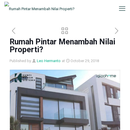
Rumah Pintar Menambah Nilai
Properti?
Published by
Leo Hermanto
at
October 29, 2018