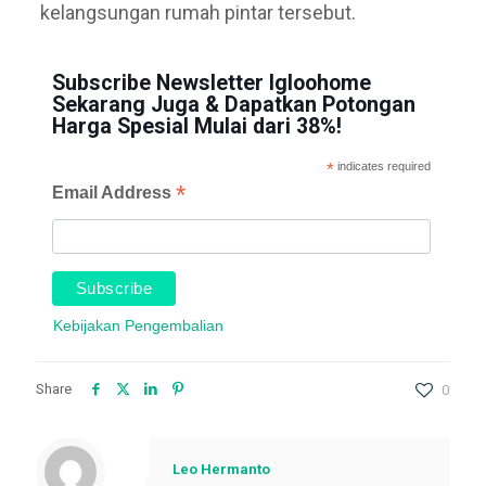
kelangsungan rumah pintar tersebut.
Subscribe Newsletter Igloohome
Sekarang Juga & Dapatkan Potongan
Harga Spesial Mulai dari 38%!
*
indicates required
*
Email Address
Kebijakan Pengembalian
Share
0
Leo Hermanto