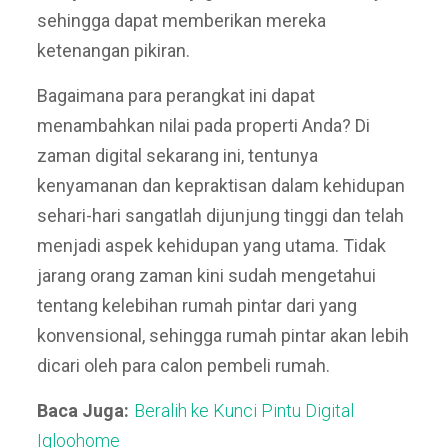
sehingga dapat memberikan mereka
ketenangan pikiran.
Bagaimana para perangkat ini dapat
menambahkan nilai pada properti Anda? Di
zaman digital sekarang ini, tentunya
kenyamanan dan kepraktisan dalam kehidupan
sehari-hari sangatlah dijunjung tinggi dan telah
menjadi aspek kehidupan yang utama. Tidak
jarang orang zaman kini sudah mengetahui
tentang kelebihan rumah pintar dari yang
konvensional, sehingga rumah pintar akan lebih
dicari oleh para calon pembeli rumah.
Baca Juga:
Beralih ke Kunci Pintu Digital
Igloohome