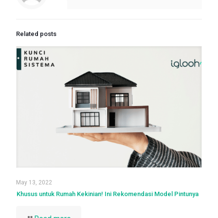
Related posts
May 13, 2022
Khusus untuk Rumah Kekinian! Ini Rekomendasi Model Pintunya