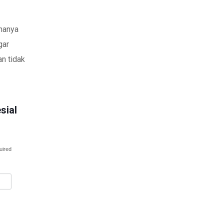
 hanya
gar
an tidak
sial
uired