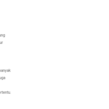
,
ung
ur
 banyak
juga
rtentu.