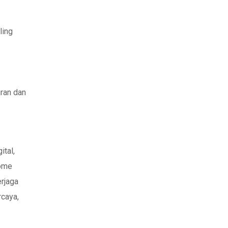
ling
iran dan
ital,
home
rjaga
rcaya,