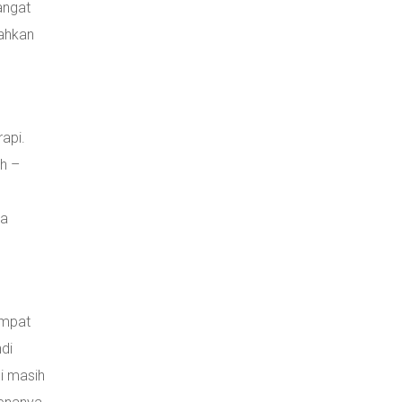
angat
dahkan
api.
ih –
sa
empat
ndi
i masih