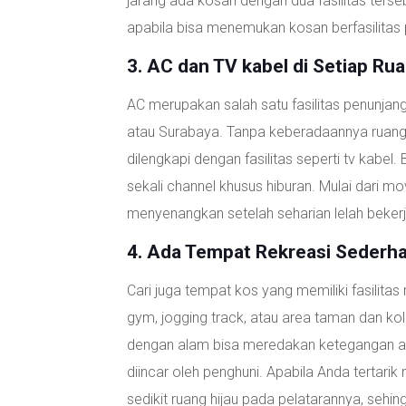
jarang ada kosan dengan dua fasilitas terseb
apabila bisa menemukan kosan berfasilitas pr
3. AC dan TV kabel di Setiap Ru
AC merupakan salah satu fasilitas penunjan
atau Surabaya. Tanpa keberadaannya ruanga
dilengkapi dengan fasilitas seperti tv kabel
sekali channel khusus hiburan. Mulai dari mov
menyenangkan setelah seharian lelah bekerj
4. Ada Tempat Rekreasi Sederh
Cari juga tempat kos yang memiliki fasilitas
gym, jogging track, atau area taman dan ko
dengan alam bisa meredakan ketegangan atau
diincar oleh penghuni. Apabila Anda tert
sedikit ruang hijau pada pelatarannya, seh