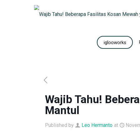
iglooworks
Wajib Tahu! Beber
Mantul
Published by
Leo Hermanto
at
Novem