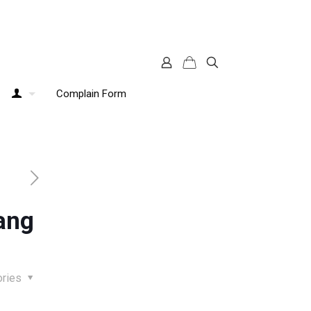
Complain Form
ang
ories