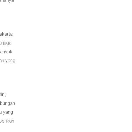
renanya
Jakarta
a juga
 banyak
ran yang
ini,
hubungan
tu yang
berikan