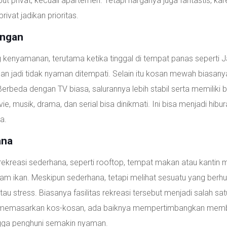
ut privat, kecuali apartemen. Tetapi harganya juga fantastis, ka
ivat jadikan prioritas.
angan
g kenyamanan, terutama ketika tinggal di tempat panas seperti 
n jadi tidak nyaman ditempati. Selain itu kosan mewah biasany
. Berbeda dengan TV biasa, salurannya lebih stabil serta memiliki
ie, musik, drama, dan serial bisa dinikmati. Ini bisa menjadi hibu
a.
ana
 rekreasi sederhana, seperti rooftop, tempat makan atau kantin m
lam ikan. Meskipun sederhana, tetapi melihat sesuatu yang ber
 stress. Biasanya fasilitas rekreasi tersebut menjadi salah sa
arik memasarkan kos-kosan, ada baiknya mempertimbangkan mem
ingga penghuni semakin nyaman.