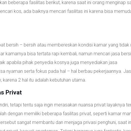
n beberapa fasilitas berikut, karena saat ini orang menginap s
encari kos, ada baiknya mencari fasilitas ini karena bisa memu
pat bersih – bersih atau membereskan kondisi kamar yang tidak r
r kamarnya bisa tertata rapi kembali, namun mencari jasa bers
 baik apabila pihak penyedia kosnya juga menyediakan jasa
isa nyaman serta fokus pada hal – hal berbau pekerjaannya. Ja
y, karena 2 hal itu adalah kebutuhan utama.
s Privat
iri, tetapi tentu saja ingin merasakan nuansa privat layaknya t
lah dengan memiliki beberapa fasilitas privat, seperti kamar ma
ersebut sangat membantu dan menjaga privasi penghuni, saat in