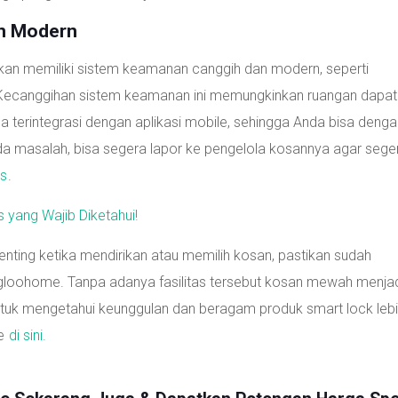
an Modern
ikan memiliki sistem keamanan canggih dan modern, seperti
ecanggihan sistem keamanan ini memungkinkan ruangan dapat
bisa terintegrasi dengan aplikasi mobile, sehingga Anda bisa deng
a masalah, bisa segera lapor ke pengelola kosannya agar sege
is
.
s yang Wajib Diketahui!
enting ketika mendirikan atau memilih kosan, pastikan sudah
gloohome. Tanpa adanya fasilitas tersebut kosan mewah menja
tuk mengetahui keunggulan dan beragam produk smart lock lebih
me
di sini.