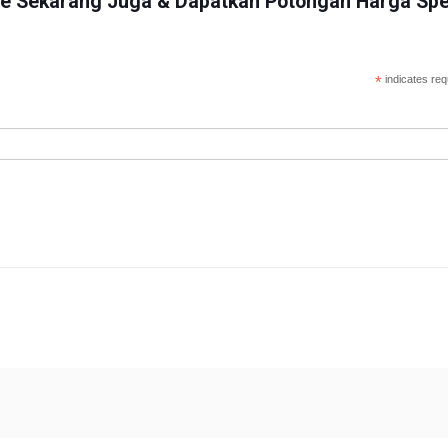
me Sekarang Juga & Dapatkan Potongan Harga Spe
*
indicates req