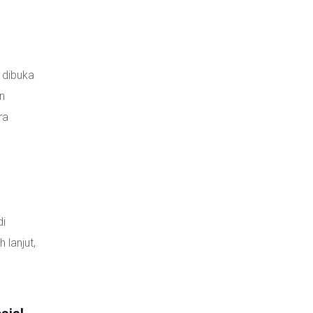
 dibuka
an
ra
di
 lanjut,