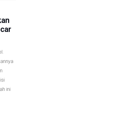
kan
ncar
l.
kannya
an
isi
h ini