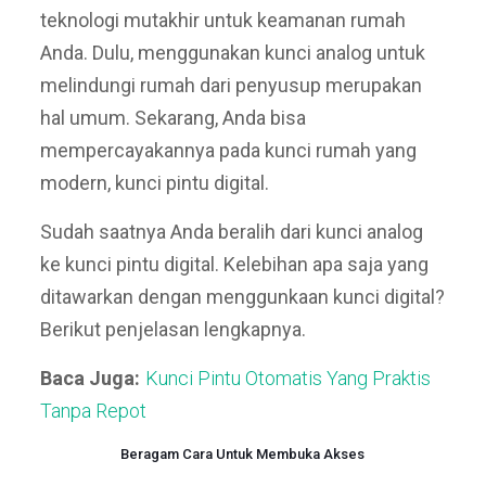
teknologi mutakhir untuk keamanan rumah
Anda. Dulu, menggunakan kunci analog untuk
melindungi rumah dari penyusup merupakan
hal umum. Sekarang, Anda bisa
mempercayakannya pada kunci rumah yang
modern, kunci pintu digital.
Sudah saatnya Anda beralih dari kunci analog
ke kunci pintu digital. Kelebihan apa saja yang
ditawarkan dengan menggunkaan kunci digital?
Berikut penjelasan lengkapnya.
Baca Juga:
Kunci Pintu Otomatis Yang Praktis
Tanpa Repot
Beragam Cara Untuk Membuka Akses