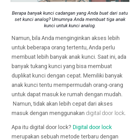
Berapa banyak kunci cadangan yang Anda buat dari satu
set kunci analog? Umumnya Anda membuat tiga anak
kunci untuk kunci analog.
Namun, bila Anda menginginkan akses lebih
untuk beberapa orang tertentu, Anda perlu
membuat lebih banyak anak kunci. Saat ini, ada
banyak tukang kunci yang bisa membuat
duplikat kunci dengan cepat. Memiliki banyak
anak kunci tentu mempermudah orang-orang
untuk dapat masuk ke rumah dengan mudah.
Namun, tidak akan lebih cepat dari akses
masuk dengan menggunakan
digital door lock
.
Apa itu digital door lock
?
Digital door lock
merupakan sebuah metode terbaru dengan