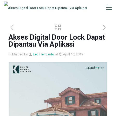
Akses Digital Door Lock Dapat
Dipantau Via Aplikasi
Published by
Leo Hermanto
at
April 16, 2019