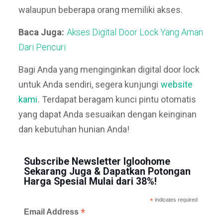
walaupun beberapa orang memiliki akses.
Baca Juga:
Akses Digital Door Lock Yang Aman
Dari Pencuri
Bagi Anda yang menginginkan digital door lock
untuk Anda sendiri, segera kunjungi
website
kami
. Terdapat beragam kunci pintu otomatis
yang dapat Anda sesuaikan dengan keinginan
dan kebutuhan hunian Anda!
Subscribe Newsletter Igloohome
Sekarang Juga & Dapatkan Potongan
Harga Spesial Mulai dari 38%!
*
indicates required
*
Email Address